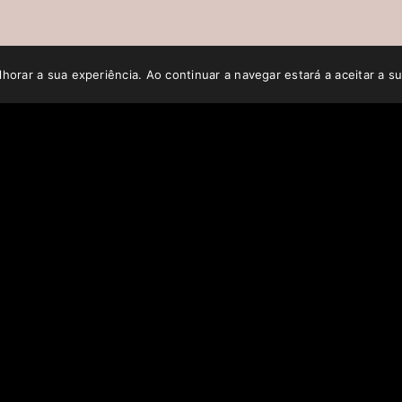
horar a sua experiência. Ao continuar a navegar estará a aceitar a su
ORMATION
CONTACTS
licy
Biographical Note
Service
Contact
Methods
nd Discards
es