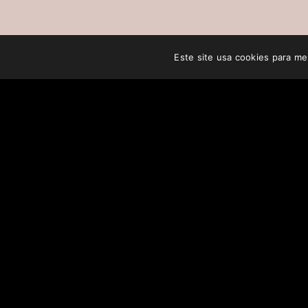
Este site usa cookies para mel
CHANGE WEBSITE LANGUAGE
USEFUL INF
Privacy Po
Deutsch
Terms of 
Français
Payment 
Português
Returns a
English
Guarante