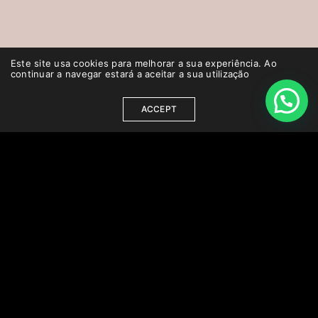
Este site usa cookies para melhorar a sua experiência. Ao
continuar a navegar estará a aceitar a sua utilização
ACCEPT
CHANGER LA LANGUE DU SITE
Deutsch
Français
Português
English
INFORMATIONS UTILES
Politique de confidentialité